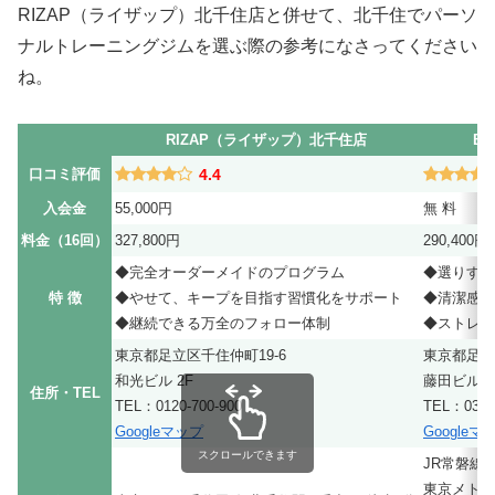
RIZAP（ライザップ）北千住店と併せて、北千住でパーソ
ナルトレーニングジムを選ぶ際の参考になさってください
ね。
RIZAP（ライザップ）北千住店
B
口コミ評価
4.4
入会金
55,000円
無 料
料金（16回）
327,800円
290,400円
◆完全オーダーメイドのプログラム
◆選りすぐ
特 徴
◆やせて、キープを目指す習慣化をサポート
◆清潔感の
◆継続できる万全のフォロー体制
◆ストレス
東京都足立区千住仲町19-6
東京都足立
和光ビル 2F
藤田ビル 4
住所・TEL
TEL：0120-700-900
TEL：03-43
Googleマップ
Googleマ
スクロールできます
JR常磐線
東京メトロ