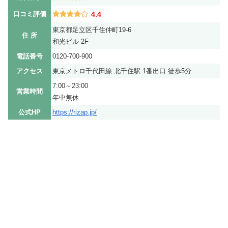
口コミ評価
4.4
東京都足立区千住仲町19-6
住 所
和光ビル 2F
電話番号
0120-700-900
アクセス
東京メトロ千代田線 北千住駅 1番出口 徒歩5分
7:00～23:00
営業時間
年中無休
公式HP
https://rizap.jp/