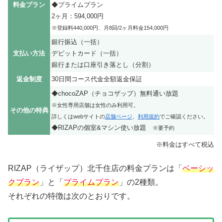
料金プラン
◆プライムプラン
2ヶ月：594,000円
※登録料440,000円、月8回/2ヶ月料金154,000円
銀行振込（一括）
支払い方法
デビットカード（一括）
銀行または口座引き落とし（分割）
返金制度
30日間コース代金全額返金保証
◆chocoZAP（チョコザップ）無料通い放題
※女性専用店舗は女性のみ利用可。
その他の特典
詳しくはwebサイトの
店舗ページ
、
利用規約
でご確認ください。
◆RIZAPの個室&マシン使い放題
※要予約
※料金はすべて税込
RIZAP（ライザップ）北千住店の料金プランは「
ベーシッ
クプラン
」と「
プライムプラン
」の2種類。
それぞれの特徴は次のとおりです。