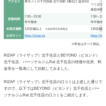
アクセス
東京メトロ千代田線 北千住駅 1番出口 徒歩5分
つくばエク
東部伊勢崎
7:00～23:00
7:00～22:0
営業時間
年中無休
年中無休
全国店舗数
120店舗以上
130店舗以
※2022年5月末時点
公式サイト
https://rizap.jp/
https://be
※料金はすべて税込。
RIZAP（ライザップ）北千住店とBEYOND（ビヨンド）
北千住店、パーソナルジムRat 北千住店の特徴や住所、料
金等を一覧表にして比較してみました。
RIZAP（ライザップ）北千住店の口コミは上述した通りで
すので、以下ではBEYOND（ビヨンド）北千住店とパー
ソナルジムRat 北千住店の口コミをご紹介します。