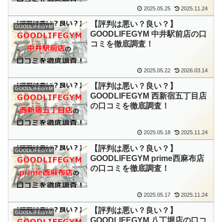
2025.05.25
2025.11.24
【評判は悪い？良い？】
GOODLIFEGYM
GOODLIFEGYM 中井駅前店の口
コミを徹底調査！
2025.05.22
2026.03.14
【評判は悪い？良い？】
GOODLIFEGYM
GOODLIFEGYM 西新宿五丁目店
の口コミを徹底調査！
2025.05.18
2025.11.24
【評判は悪い？良い？】
GOODLIFEGYM
GOODLIFEGYM prime西麻布店
の口コミを徹底調査！
2025.05.17
2025.11.24
【評判は悪い？良い？】
GOODLIFEGYM
GOODLIFEGYM 八丁堀店の口コ