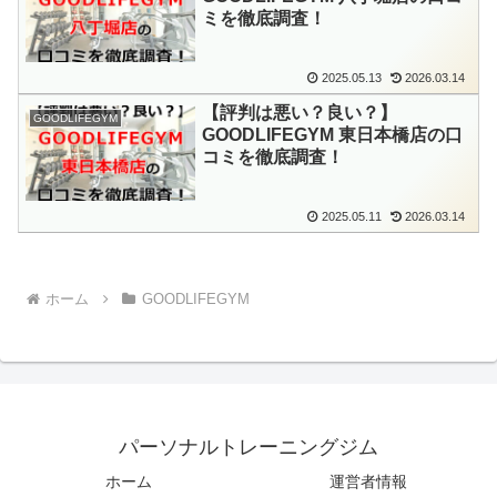
ミを徹底調査！
2025.05.13
2026.03.14
【評判は悪い？良い？】
GOODLIFEGYM
GOODLIFEGYM 東日本橋店の口
コミを徹底調査！
2025.05.11
2026.03.14
ホーム
GOODLIFEGYM
パーソナルトレーニングジム
ホーム
運営者情報