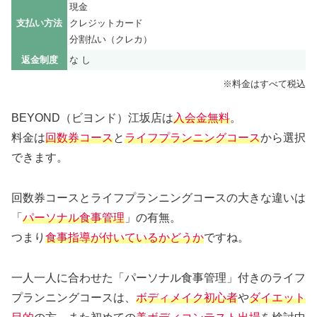
現金
支払い方法
クレジットカード
分割払い（クレカ）
返金制度
な し
※料金はすべて税込
BEYOND（ビヨンド）江坂店は
入会金無料
。
料金は
回数券コース
と
ライフプランニングコース
から選択
できます。
回数券コースとライフプランニングコースの大きな違いは
「
パーソナル食事管理
」の有無。
つまり
食事指導が付いているかどうか
ですね。
一人一人に合わせた「パーソナル食事管理」付きのライフ
プランニングコースは、
ボディメイク初心者
や
ダイエット