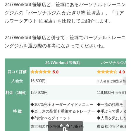
24/7Workout 笹塚店と、笹塚にあるパーソナルトレーニン
グジムの「パーソナルジム かたぎり塾 笹塚店」、「リア
ルワークアウト 笹塚店」を比較してご紹介します。
24/7Workout 笹塚店と併せて、笹塚でパーソナルトレーニ
ングジムを選ぶ際の参考になさってくださいね。
24/7Workout 笹塚店
パーソナルジム 
口コミ評価
5.0
4.9
入会金
16,500円
※入会金は個別店舗毎
料金（16回）
139,920円
118,800円
※食事指導料
◆100%完全オーダーメイドメニュー
◆一流の指導を、低
特 徴
◆楽しさの品質も重視するトレーナー
◆手ぶらで通える充
◆3食食べるダイエット
◆人目を気にしない
東京都渋谷区笹塚2丁目43番7号
東京都渋谷区笹塚3丁