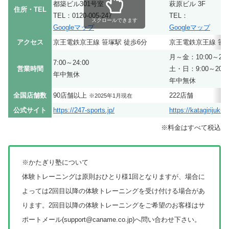
都築ビル301号室
萩原ビル 3F
住所・TEL
TEL：0120-005-247
TEL：
スクロールできます
Googleマップ
Googleマップ
アクセス
京王電鉄京王線 笹塚駅 徒歩6分
京王電鉄京王線 笹塚
月～金：10:00～22:
7:00～24:00
営業時間
土・日：9:00～20:0
年中無休
年中無休
全国店舗数
90店舗以上
222店舗
※2025年1月現在
公式サイト
https://247-sports.jp/
https://katagirijuku.j
※料金はすべて税込
※かたぎり塾について
体験トレーニングは原則おひとり様1回となりますが、場合に
よっては2回目以降の体験トレーニングを受け付ける場合があ
ります。2回目以降の体験トレーニングをご希望のお客様はサ
ポートメール(support@caname.co.jp)へ問い合わせ下さい。