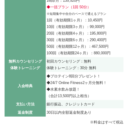
16回/月：135,520円
◆一括プラン（1回 50分）
※短期集中や自分のペースで通えるプラン
1回（有効期限1ヶ月）：10,450円
10回（有効期限3ヶ月）：99,000円
20回（有効期限4ヶ月）：195,800円
30回（有効期限6ヶ月）：290,400円
50回（有効期限12ヶ月）：467,500円
100回（有効期限24ヶ月）：880,000円
無料カウンセリング
初回カウンセリング：無料
体験トレーニング
体験トレーニング：30分 無料
◆プロテイン8回分プレゼント！
◆24/7 Online Fitness2ヶ月分無料！
入会特典
◆水素水飲み放題！
（合計13,500円以上相当）
支払い方法
銀行振込、クレジットカード
返金制度
30日以内全額返金制度あり
※料金はすべて税込