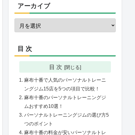
アーカイブ
北線 麻布十番駅
完全個室
ウェア・水
4分
 麻布十番駅
－
タオル・水
目 次
 麻布十番駅
完全個室
目 次
な し
シャワー
麻布十番で人気のパーソナルトレーニ
ングジム15店を5つの項目で比較！
 赤羽橋駅
－
不明
麻布十番のパーソナルトレーニングジ
ムおすすめ10選！
 赤羽橋駅
パーソナルトレーニングジムの選び方5
－
水・ウェア・タオル
つのポイント
麻布十番の料金が安いパーソナルトレ