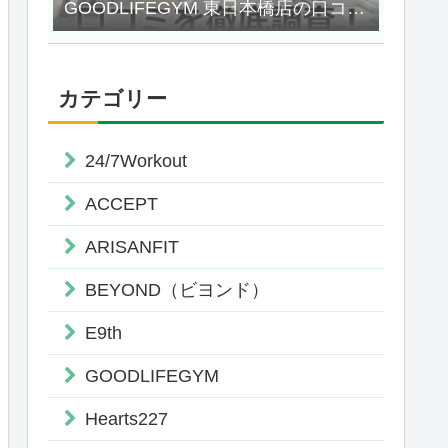
GOODLIFEGYM 東日本橋店の口コミ
を徹底調査！
カテゴリー
24/7Workout
ACCEPT
ARISANFIT
セス
施 設
無料レンタル
BEYOND（ビヨンド）
ウェア・シューズ
E9th
 麻布十番駅
シャワー
タオル・水
0分
GOODLIFEGYM
アメニティ
Hearts227
ウェア・シューズ