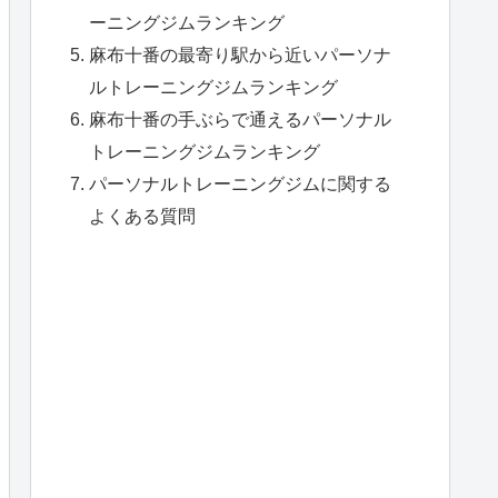
ーニングジムランキング
クセス
施 設
無料レンタル
麻布十番の最寄り駅から近いパーソナ
ルトレーニングジムランキング
北線 麻布十番駅
麻布十番の手ぶらで通えるパーソナル
－
不明
トレーニングジムランキング
パーソナルトレーニングジムに関する
 麻布十番駅
－
タオル
よくある質問
 麻布十番駅
－
不明
 麻布十番駅
ウェア・水
－
8分
タオル
 麻布十番駅
－
不明