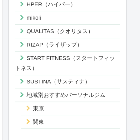
 麻布十番駅
完全個室
HPER（ハイパー）
タオル・水
シャワー
アメニティ
mikoli
QUALITAS（クオリタス）
ウェア・シューズ
 麻布十番駅
完全個室
タオル・水
RIZAP（ライザップ）
シャワー
アメニティ
START FITNESS（スタートフィッ
トネス）
ウェア・シューズ
 麻布十番駅
シャワー
タオル・水
SUSTINA（サスティナ）
4分
アメニティ
地域別おすすめパーソナルジム
 麻布十番駅
東京
シャワー
水
関東
クセス
施 設
無料レンタル